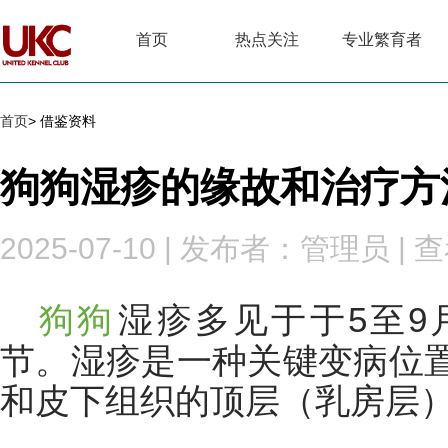
首页
热点关注
专业繁育者
首页
> 借鉴资料
狗狗湿疹的缘故和治疗方
2025-07-10
|
发布者：管理员
|
查
狗狗
湿疹多见于于5至9
节。湿疹是一种关键变病位
和皮下组织的顶层（乳房层