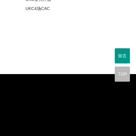
UKC4场CAC
留言
TOP
y
d