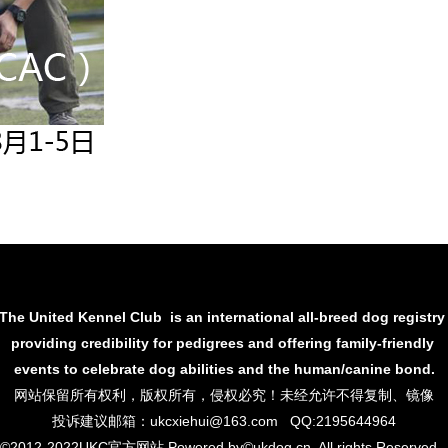
The United Kennel Club is an international all-breed dog registr
providing credibility for pedigrees and offering family-friendly
events to
celebrate dog abilities and the human/canine bond.
网站保留所有权利，
版权所有，侵权必究！未经允许不得复制、镜像
投诉建议邮箱：ukcxiehui@163.com QQ:2195644964
©2012-2022UKC官方网站 Powered by©ukdog.cn, All rights Reserve