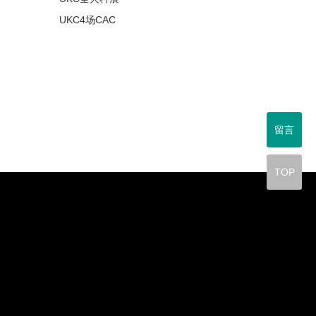
UKC4场CAC
留言
TOP
y
d