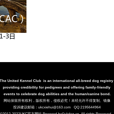
The United Kennel Club is an international all-breed dog registr
providing credibility for pedigrees and offering family-friendly
events to
celebrate dog abilities and the human/canine bond.
网站保留所有权利，
版权所有，侵权必究！未经允许不得复制、镜像
投诉建议邮箱：ukcxiehui@163.com QQ:2195644964
©2012-2022UKC官方网站 Powered by©ukdog.cn, All rights Reserve