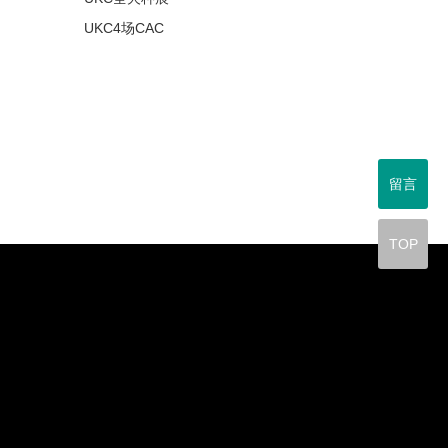
UKC4场CAC
留言
TOP
y
d