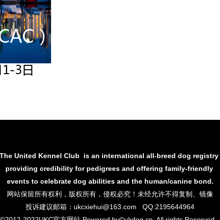
The United Kennel Club is an international all-breed dog registr
providing credibility for pedigrees and offering family-friendly
events to
celebrate dog abilities and the human/canine bond.
网站保留所有权利，
版权所有，侵权必究！未经允许不得复制、镜像
投诉建议邮箱：ukcxiehui@163.com QQ:2195644964
©2012-2022UKC官方网站 Powered by©ukdog.cn, All rights Reserve